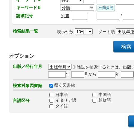
キーワード５
/
請求記号
別置
検索結果一覧
表示件数
ソート順
オプション
出版／発行年月
※雑誌を検索するときは、出版
年
月から
年
県立図書館
検索対象図書館
日本語
中国語
イタリア語
朝鮮語
言語区分
タイ語