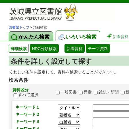
図書館トップ
> 詳細検索
かんたん検索
いろいろ検索
新着資料
詳細検索
NDC分類検索
新着資料
テーマ資料
条件を詳しく設定して探す
くわしい条件を設定して、資料を検索することができます。
検索条件
資料区分
一般図書
児童
雑誌・新聞
すべて選択
キーワード１
キーワード２
キーワード３
キーワード４