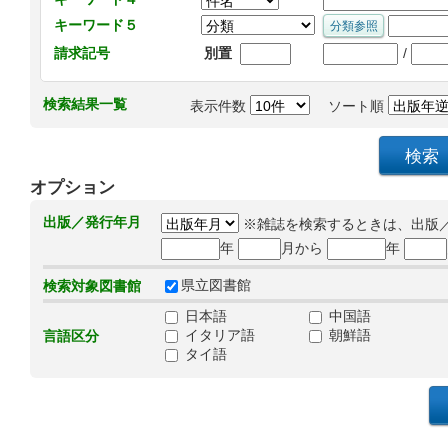
キーワード５
/
請求記号
別置
検索結果一覧
表示件数
ソート順
オプション
出版／発行年月
※雑誌を検索するときは、出版
年
月から
年
県立図書館
検索対象図書館
日本語
中国語
イタリア語
朝鮮語
言語区分
タイ語