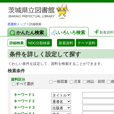
図書館トップ
> 詳細検索
かんたん検索
いろいろ検索
新着資料
詳細検索
NDC分類検索
新着資料
テーマ資料
条件を詳しく設定して探す
くわしい条件を設定して、資料を検索することができます。
検索条件
資料区分
一般図書
児童
雑誌・新聞
すべて選択
キーワード１
キーワード２
キーワード３
キーワード４