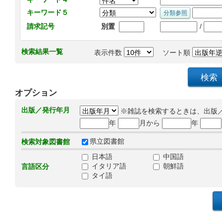
キーワード５
/
請求記号
別置
検索結果一覧
表示件数
ソート順
オプション
出版／発行年月
※雑誌を検索するときは、出版
年
月から
年
県立図書館
検索対象図書館
日本語
中国語
イタリア語
朝鮮語
言語区分
タイ語