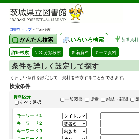
図書館トップ
> 詳細検索
かんたん検索
いろいろ検索
新着資料
詳細検索
NDC分類検索
新着資料
テーマ資料
条件を詳しく設定して探す
くわしい条件を設定して、資料を検索することができます。
検索条件
資料区分
一般図書
児童
雑誌・新聞
すべて選択
キーワード１
キーワード２
キーワード３
キーワード４