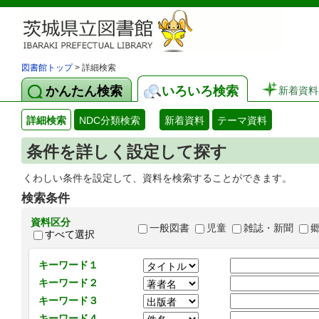
図書館トップ
> 詳細検索
かんたん検索
いろいろ検索
新着資料
詳細検索
NDC分類検索
新着資料
テーマ資料
条件を詳しく設定して探す
くわしい条件を設定して、資料を検索することができます。
検索条件
資料区分
一般図書
児童
雑誌・新聞
すべて選択
キーワード１
キーワード２
キーワード３
キーワード４