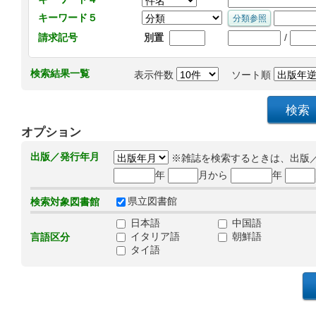
キーワード５
/
請求記号
別置
検索結果一覧
表示件数
ソート順
オプション
出版／発行年月
※雑誌を検索するときは、出版
年
月から
年
県立図書館
検索対象図書館
日本語
中国語
イタリア語
朝鮮語
言語区分
タイ語