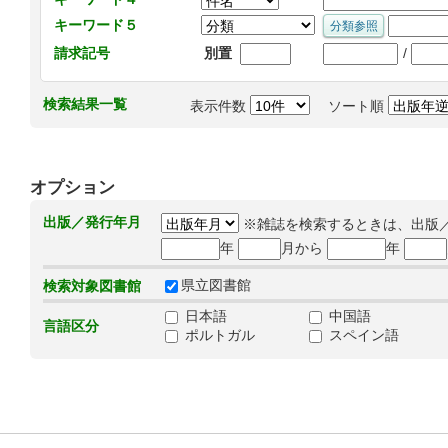
キーワード５
/
請求記号
別置
検索結果一覧
表示件数
ソート順
オプション
出版／発行年月
※雑誌を検索するときは、出版
年
月から
年
県立図書館
検索対象図書館
日本語
中国語
言語区分
ポルトガル
スペイン語