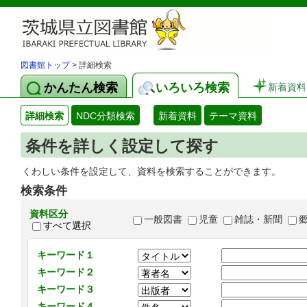
図書館トップ
> 詳細検索
かんたん検索
いろいろ検索
新着資料
詳細検索
NDC分類検索
新着資料
テーマ資料
条件を詳しく設定して探す
くわしい条件を設定して、資料を検索することができます。
検索条件
資料区分
一般図書
児童
雑誌・新聞
すべて選択
キーワード１
キーワード２
キーワード３
キーワード４