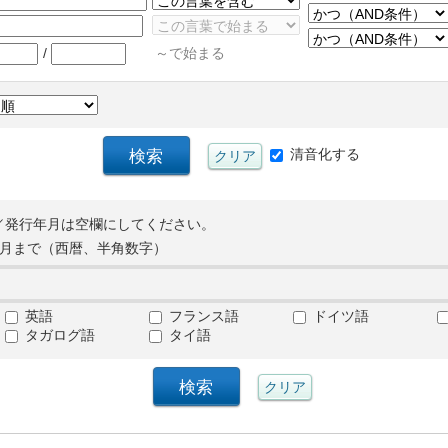
/
～で始まる
清音化する
／発行年月は空欄にしてください。
月まで（西暦、半角数字）
英語
フランス語
ドイツ語
タガログ語
タイ語