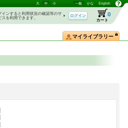
大
中
小
一般
かな
English
0
グインすると利用状況の確認等のサ
ビスを利用できます。
カート
マイライブラリー