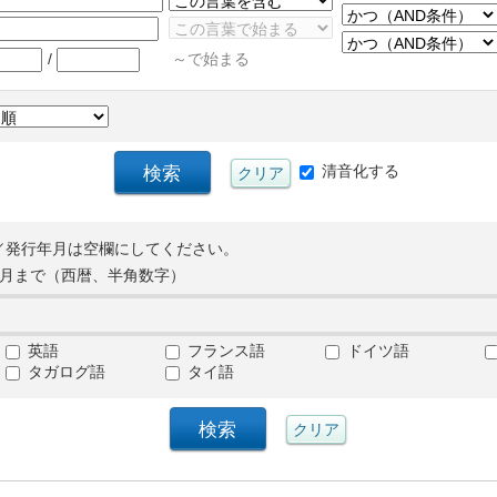
/
～で始まる
清音化する
／発行年月は空欄にしてください。
月まで（西暦、半角数字）
英語
フランス語
ドイツ語
タガログ語
タイ語