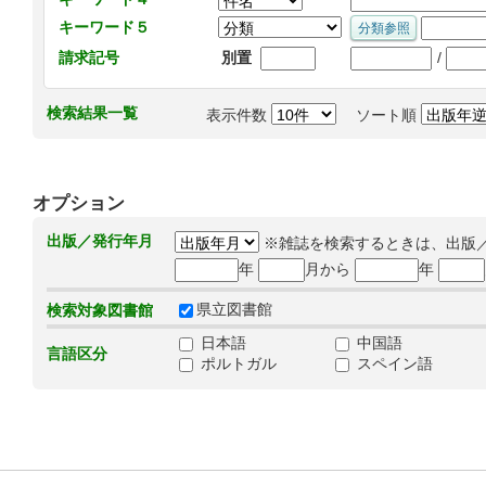
キーワード５
/
請求記号
別置
検索結果一覧
表示件数
ソート順
オプション
出版／発行年月
※雑誌を検索するときは、出版
年
月から
年
県立図書館
検索対象図書館
日本語
中国語
言語区分
ポルトガル
スペイン語