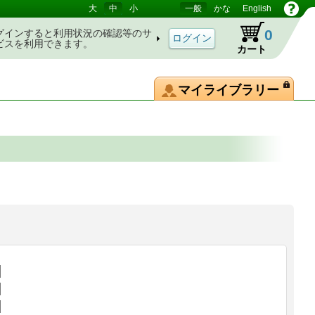
大
中
小
一般
かな
English
0
グインすると利用状況の確認等のサ
ビスを利用できます。
カート
マイライブラリー