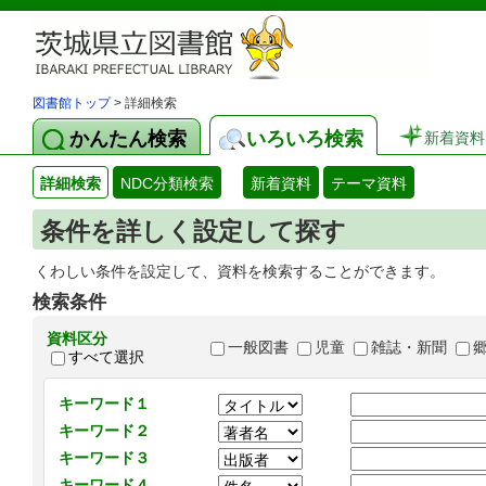
図書館トップ
> 詳細検索
かんたん検索
いろいろ検索
新着資料
詳細検索
NDC分類検索
新着資料
テーマ資料
条件を詳しく設定して探す
くわしい条件を設定して、資料を検索することができます。
検索条件
資料区分
一般図書
児童
雑誌・新聞
すべて選択
キーワード１
キーワード２
キーワード３
キーワード４