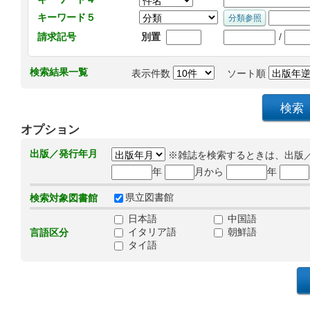
キーワード５
/
請求記号
別置
検索結果一覧
表示件数
ソート順
オプション
出版／発行年月
※雑誌を検索するときは、出版
年
月から
年
県立図書館
検索対象図書館
日本語
中国語
イタリア語
朝鮮語
言語区分
タイ語