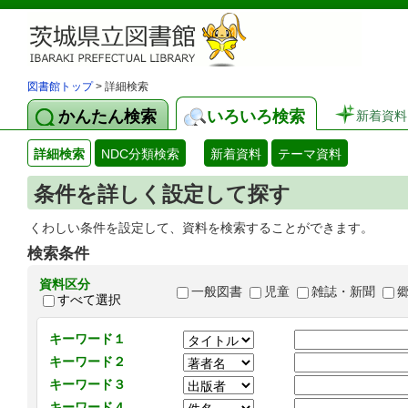
図書館トップ
> 詳細検索
かんたん検索
いろいろ検索
新着資料
詳細検索
NDC分類検索
新着資料
テーマ資料
条件を詳しく設定して探す
くわしい条件を設定して、資料を検索することができます。
検索条件
資料区分
一般図書
児童
雑誌・新聞
すべて選択
キーワード１
キーワード２
キーワード３
キーワード４