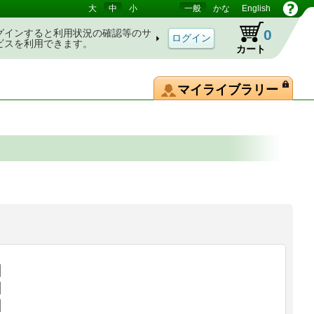
大
中
小
一般
かな
English
0
グインすると利用状況の確認等のサ
ビスを利用できます。
カート
マイライブラリー