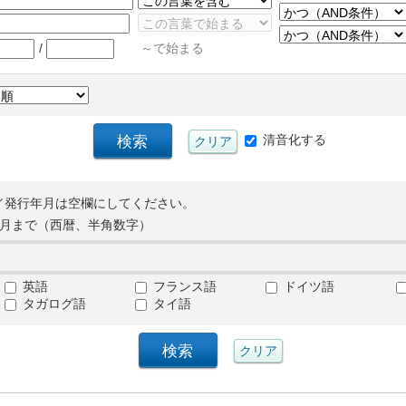
/
～で始まる
清音化する
／発行年月は空欄にしてください。
月まで（西暦、半角数字）
英語
フランス語
ドイツ語
タガログ語
タイ語