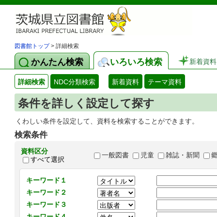
図書館トップ
> 詳細検索
かんたん検索
いろいろ検索
新着資料
詳細検索
NDC分類検索
新着資料
テーマ資料
条件を詳しく設定して探す
くわしい条件を設定して、資料を検索することができます。
検索条件
資料区分
一般図書
児童
雑誌・新聞
すべて選択
キーワード１
キーワード２
キーワード３
キーワード４