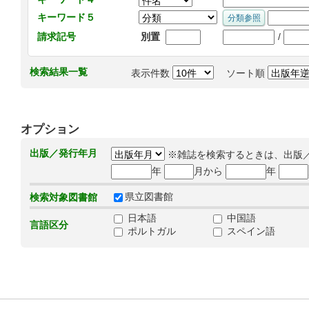
キーワード５
/
請求記号
別置
検索結果一覧
表示件数
ソート順
オプション
出版／発行年月
※雑誌を検索するときは、出版
年
月から
年
県立図書館
検索対象図書館
日本語
中国語
言語区分
ポルトガル
スペイン語