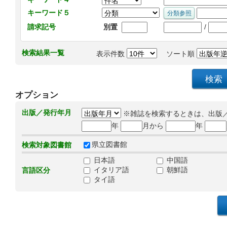
キーワード５
/
請求記号
別置
検索結果一覧
表示件数
ソート順
オプション
出版／発行年月
※雑誌を検索するときは、出版
年
月から
年
県立図書館
検索対象図書館
日本語
中国語
イタリア語
朝鮮語
言語区分
タイ語