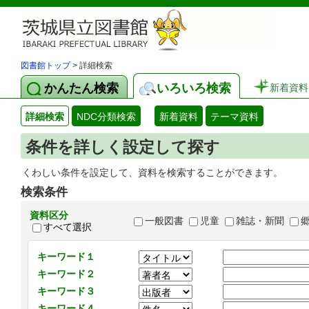
図書館トップ
> 詳細検索
かんたん検索
いろいろ検索
新着資料
詳細検索
NDC分類検索
新着資料
テーマ資料
条件を詳しく設定して探す
くわしい条件を設定して、資料を検索することができます。
検索条件
資料区分
一般図書
児童
雑誌・新聞
すべて選択
キーワード１
キーワード２
キーワード３
キーワード４