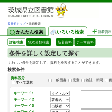
図書館トップ
> 詳細検索
かんたん検索
いろいろ検索
新着資料
詳細検索
NDC分類検索
新着資料
テーマ資料
条件を詳しく設定して探す
くわしい条件を設定して、資料を検索することができます。
検索条件
資料区分
一般図書
児童
雑誌・新聞
すべて選択
キーワード１
キーワード２
キーワード３
キーワード４