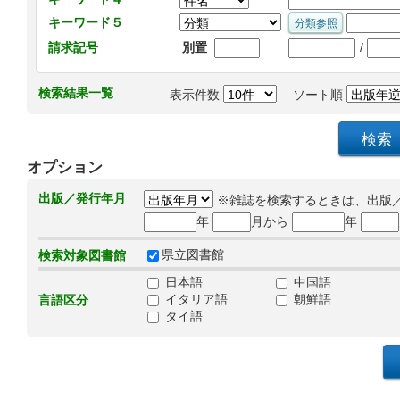
キーワード５
/
請求記号
別置
検索結果一覧
表示件数
ソート順
オプション
出版／発行年月
※雑誌を検索するときは、出版
年
月から
年
県立図書館
検索対象図書館
日本語
中国語
イタリア語
朝鮮語
言語区分
タイ語