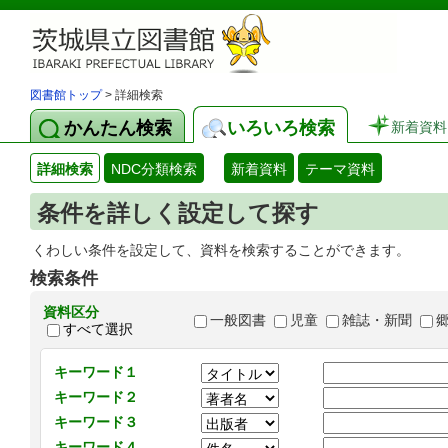
図書館トップ
> 詳細検索
かんたん検索
いろいろ検索
新着資料
詳細検索
NDC分類検索
新着資料
テーマ資料
条件を詳しく設定して探す
くわしい条件を設定して、資料を検索することができます。
検索条件
資料区分
一般図書
児童
雑誌・新聞
すべて選択
キーワード１
キーワード２
キーワード３
キーワード４