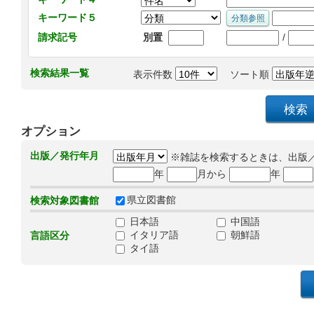
キーワード５
/
請求記号
別置
検索結果一覧
表示件数
ソート順
オプション
出版／発行年月
※雑誌を検索するときは、出版
年
月から
年
県立図書館
検索対象図書館
日本語
中国語
イタリア語
朝鮮語
言語区分
タイ語