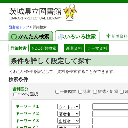
図書館トップ
> 詳細検索
かんたん検索
いろいろ検索
新着資料
詳細検索
NDC分類検索
新着資料
テーマ資料
条件を詳しく設定して探す
くわしい条件を設定して、資料を検索することができます。
検索条件
資料区分
一般図書
児童
雑誌・新聞
すべて選択
キーワード１
キーワード２
キーワード３
キーワード４