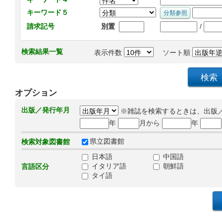
キーワード５
/
請求記号
別置
検索結果一覧
表示件数
ソート順
オプション
出版／発行年月
※雑誌を検索するときは、出版
年
月から
年
県立図書館
検索対象図書館
日本語
中国語
イタリア語
朝鮮語
言語区分
タイ語