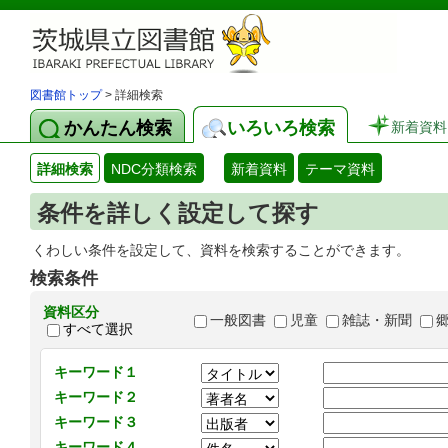
図書館トップ
> 詳細検索
かんたん検索
いろいろ検索
新着資料
詳細検索
NDC分類検索
新着資料
テーマ資料
条件を詳しく設定して探す
くわしい条件を設定して、資料を検索することができます。
検索条件
資料区分
一般図書
児童
雑誌・新聞
すべて選択
キーワード１
キーワード２
キーワード３
キーワード４