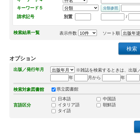
キーワード５
/
請求記号
別置
検索結果一覧
表示件数
ソート順
オプション
出版／発行年月
※雑誌を検索するときは、出版
年
月から
年
県立図書館
検索対象図書館
日本語
中国語
イタリア語
朝鮮語
言語区分
タイ語