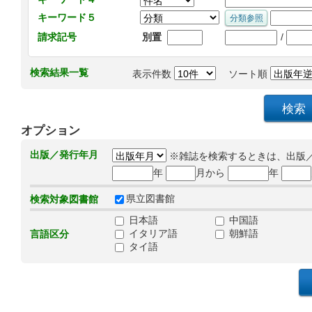
キーワード５
/
請求記号
別置
検索結果一覧
表示件数
ソート順
オプション
出版／発行年月
※雑誌を検索するときは、出版
年
月から
年
県立図書館
検索対象図書館
日本語
中国語
イタリア語
朝鮮語
言語区分
タイ語