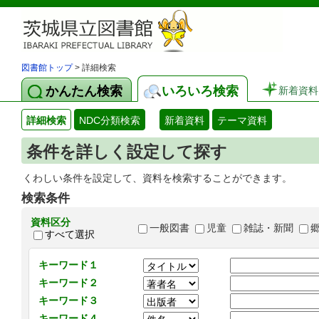
図書館トップ
> 詳細検索
かんたん検索
いろいろ検索
新着資料
詳細検索
NDC分類検索
新着資料
テーマ資料
条件を詳しく設定して探す
くわしい条件を設定して、資料を検索することができます。
検索条件
資料区分
一般図書
児童
雑誌・新聞
すべて選択
キーワード１
キーワード２
キーワード３
キーワード４