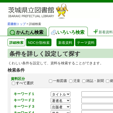
図書館トップ
> 詳細検索
かんたん検索
いろいろ検索
新着資料
詳細検索
NDC分類検索
新着資料
テーマ資料
条件を詳しく設定して探す
くわしい条件を設定して、資料を検索することができます。
検索条件
資料区分
一般図書
児童
雑誌・新聞
すべて選択
キーワード１
キーワード２
キーワード３
キーワード４