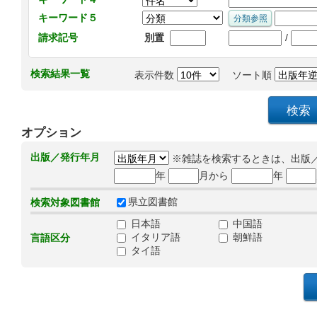
キーワード５
/
請求記号
別置
検索結果一覧
表示件数
ソート順
オプション
出版／発行年月
※雑誌を検索するときは、出版
年
月から
年
県立図書館
検索対象図書館
日本語
中国語
イタリア語
朝鮮語
言語区分
タイ語