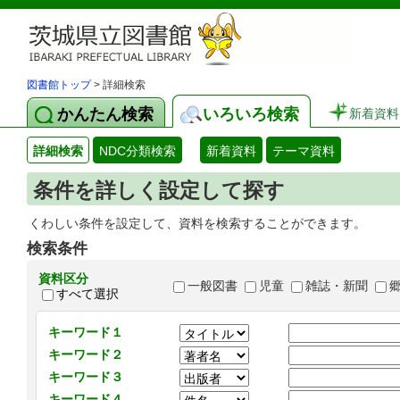
図書館トップ
> 詳細検索
かんたん検索
いろいろ検索
新着資料
詳細検索
NDC分類検索
新着資料
テーマ資料
条件を詳しく設定して探す
くわしい条件を設定して、資料を検索することができます。
検索条件
資料区分
一般図書
児童
雑誌・新聞
すべて選択
キーワード１
キーワード２
キーワード３
キーワード４