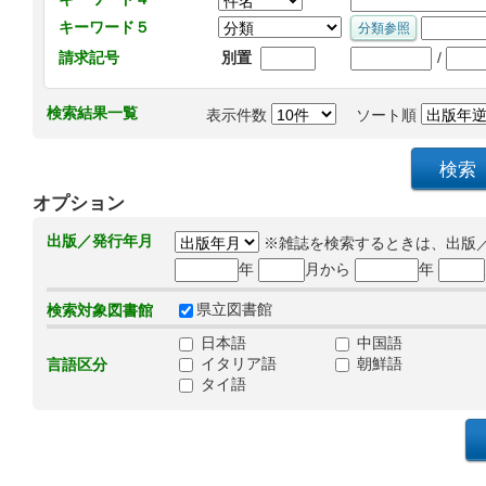
キーワード５
/
請求記号
別置
検索結果一覧
表示件数
ソート順
オプション
出版／発行年月
※雑誌を検索するときは、出版
年
月から
年
県立図書館
検索対象図書館
日本語
中国語
イタリア語
朝鮮語
言語区分
タイ語