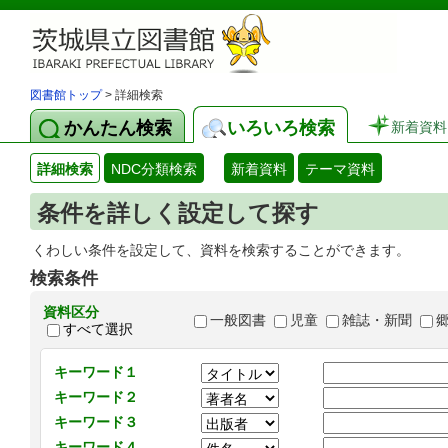
図書館トップ
> 詳細検索
かんたん検索
いろいろ検索
新着資料
詳細検索
NDC分類検索
新着資料
テーマ資料
条件を詳しく設定して探す
くわしい条件を設定して、資料を検索することができます。
検索条件
資料区分
一般図書
児童
雑誌・新聞
すべて選択
キーワード１
キーワード２
キーワード３
キーワード４