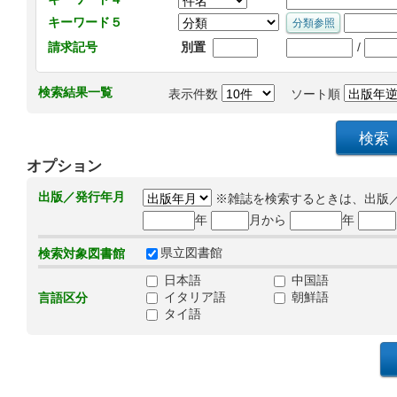
キーワード５
/
請求記号
別置
検索結果一覧
表示件数
ソート順
オプション
出版／発行年月
※雑誌を検索するときは、出版
年
月から
年
県立図書館
検索対象図書館
日本語
中国語
イタリア語
朝鮮語
言語区分
タイ語