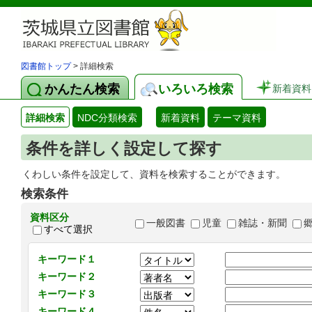
図書館トップ
> 詳細検索
かんたん検索
いろいろ検索
新着資料
詳細検索
NDC分類検索
新着資料
テーマ資料
条件を詳しく設定して探す
くわしい条件を設定して、資料を検索することができます。
検索条件
資料区分
一般図書
児童
雑誌・新聞
すべて選択
キーワード１
キーワード２
キーワード３
キーワード４