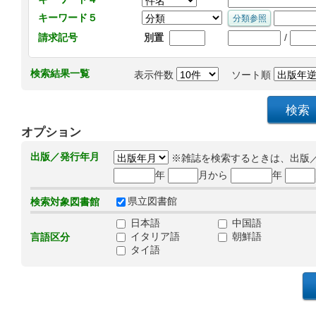
キーワード５
/
請求記号
別置
検索結果一覧
表示件数
ソート順
オプション
出版／発行年月
※雑誌を検索するときは、出版
年
月から
年
県立図書館
検索対象図書館
日本語
中国語
イタリア語
朝鮮語
言語区分
タイ語