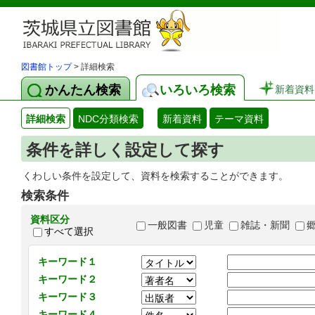
図書館トップ
> 詳細検索
かんたん検索
いろいろ検索
新着資料
詳細検索
NDC分類検索
新着資料
テーマ資料
条件を詳しく設定して探す
くわしい条件を設定して、資料を検索することができます。
検索条件
資料区分
一般図書
児童
雑誌・新聞
すべて選択
キーワード１
キーワード２
キーワード３
キーワード４