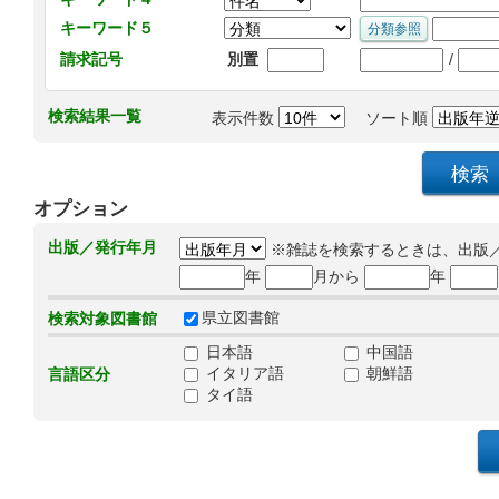
キーワード５
/
請求記号
別置
検索結果一覧
表示件数
ソート順
オプション
出版／発行年月
※雑誌を検索するときは、出版
年
月から
年
県立図書館
検索対象図書館
日本語
中国語
イタリア語
朝鮮語
言語区分
タイ語