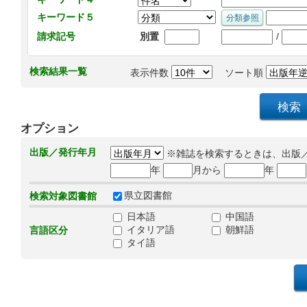
キーワード５
/
請求記号
別置
検索結果一覧
表示件数
ソート順
オプション
出版／発行年月
※雑誌を検索するときは、出版
年
月から
年
県立図書館
検索対象図書館
日本語
中国語
イタリア語
朝鮮語
言語区分
タイ語