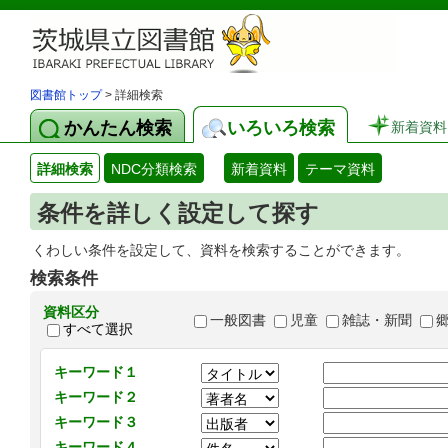
図書館トップ
> 詳細検索
かんたん検索
いろいろ検索
新着資料
詳細検索
NDC分類検索
新着資料
テーマ資料
条件を詳しく設定して探す
くわしい条件を設定して、資料を検索することができます。
検索条件
資料区分
一般図書
児童
雑誌・新聞
すべて選択
キーワード１
キーワード２
キーワード３
キーワード４