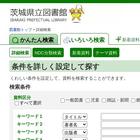
図書館トップ
> 詳細検索
かんたん検索
いろいろ検索
新着資料
詳細検索
NDC分類検索
新着資料
テーマ資料
条件を詳しく設定して探す
くわしい条件を設定して、資料を検索することができます。
検索条件
資料区分
一般図書
児童
雑誌・新聞
すべて選択
キーワード１
キーワード２
キーワード３
キーワード４