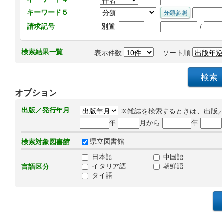
キーワード５
/
請求記号
別置
検索結果一覧
表示件数
ソート順
オプション
出版／発行年月
※雑誌を検索するときは、出版
年
月から
年
県立図書館
検索対象図書館
日本語
中国語
イタリア語
朝鮮語
言語区分
タイ語