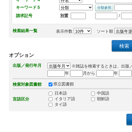
キーワード５
/
請求記号
別置
検索結果一覧
表示件数
ソート順
オプション
出版／発行年月
※雑誌を検索するときは、出版
年
月から
年
県立図書館
検索対象図書館
日本語
中国語
イタリア語
朝鮮語
言語区分
タイ語