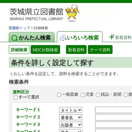
図書館トップ
> 詳細検索
かんたん検索
いろいろ検索
新着資料
詳細検索
NDC分類検索
新着資料
テーマ資料
条件を詳しく設定して探す
くわしい条件を設定して、資料を検索することができます。
検索条件
資料区分
一般図書
児童
雑誌・新聞
すべて選択
キーワード１
キーワード２
キーワード３
キーワード４