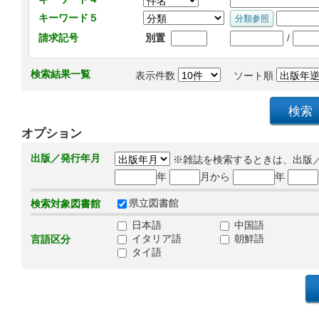
キーワード５
/
請求記号
別置
検索結果一覧
表示件数
ソート順
オプション
出版／発行年月
※雑誌を検索するときは、出版
年
月から
年
県立図書館
検索対象図書館
日本語
中国語
イタリア語
朝鮮語
言語区分
タイ語