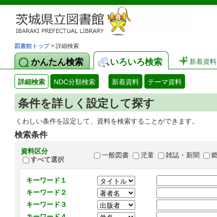
図書館トップ
> 詳細検索
かんたん検索
いろいろ検索
新着資料
詳細検索
NDC分類検索
新着資料
テーマ資料
条件を詳しく設定して探す
くわしい条件を設定して、資料を検索することができます。
検索条件
資料区分
一般図書
児童
雑誌・新聞
すべて選択
キーワード１
キーワード２
キーワード３
キーワード４