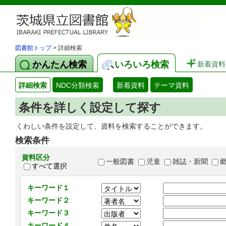
図書館トップ
> 詳細検索
かんたん検索
いろいろ検索
新着資料
詳細検索
NDC分類検索
新着資料
テーマ資料
条件を詳しく設定して探す
くわしい条件を設定して、資料を検索することができます。
検索条件
資料区分
一般図書
児童
雑誌・新聞
すべて選択
キーワード１
キーワード２
キーワード３
キーワード４