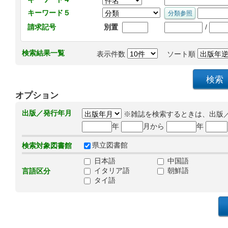
キーワード５
/
請求記号
別置
検索結果一覧
表示件数
ソート順
オプション
出版／発行年月
※雑誌を検索するときは、出版
年
月から
年
県立図書館
検索対象図書館
日本語
中国語
イタリア語
朝鮮語
言語区分
タイ語