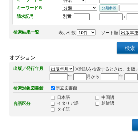
キーワード５
/
請求記号
別置
検索結果一覧
表示件数
ソート順
オプション
出版／発行年月
※雑誌を検索するときは、出版
年
月から
年
県立図書館
検索対象図書館
日本語
中国語
イタリア語
朝鮮語
言語区分
タイ語