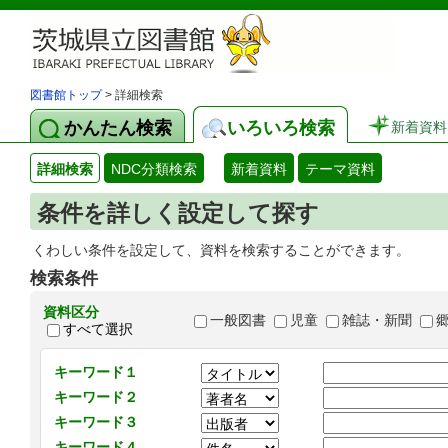
図書館トップ
> 詳細検索
かんたん検索
いろいろ検索
新着資料
詳細検索
NDC分類検索
新着資料
テーマ資料
条件を詳しく設定して探す
くわしい条件を設定して、資料を検索することができます。
検索条件
資料区分
一般図書
児童
雑誌・新聞
すべて選択
キーワード１
キーワード２
キーワード３
キーワード４