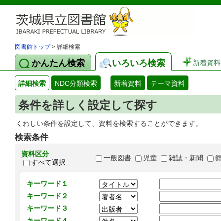
図書館トップ
> 詳細検索
かんたん検索
いろいろ検索
新着資料
詳細検索
NDC分類検索
新着資料
テーマ資料
条件を詳しく設定して探す
くわしい条件を設定して、資料を検索することができます。
検索条件
資料区分
一般図書
児童
雑誌・新聞
すべて選択
キーワード１
キーワード２
キーワード３
キーワード４