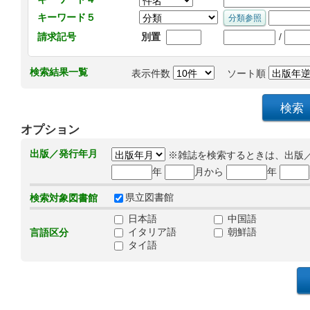
キーワード５
/
請求記号
別置
検索結果一覧
表示件数
ソート順
オプション
出版／発行年月
※雑誌を検索するときは、出版
年
月から
年
県立図書館
検索対象図書館
日本語
中国語
イタリア語
朝鮮語
言語区分
タイ語