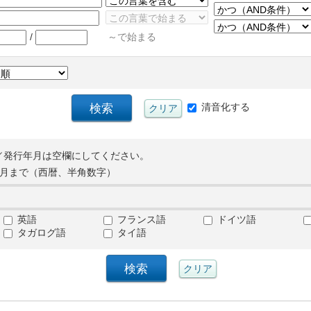
/
～で始まる
清音化する
／発行年月は空欄にしてください。
月まで（西暦、半角数字）
英語
フランス語
ドイツ語
タガログ語
タイ語