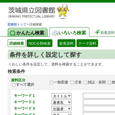
図書館トップ
> 詳細検索
かんたん検索
いろいろ検索
新着資料
詳細検索
NDC分類検索
新着資料
テーマ資料
条件を詳しく設定して探す
くわしい条件を設定して、資料を検索することができます。
検索条件
資料区分
一般図書
児童
雑誌・新聞
すべて選択
キーワード１
キーワード２
キーワード３
キーワード４