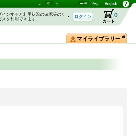
大
中
小
一般
かな
English
0
グインすると利用状況の確認等のサ
ビスを利用できます。
カート
マイライブラリー