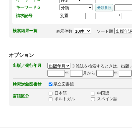
キーワード５
/
請求記号
別置
検索結果一覧
表示件数
ソート順
オプション
出版／発行年月
※雑誌を検索するときは、出版
年
月から
年
県立図書館
検索対象図書館
日本語
中国語
言語区分
ポルトガル
スペイン語