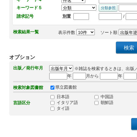
キーワード５
/
請求記号
別置
検索結果一覧
表示件数
ソート順
オプション
出版／発行年月
※雑誌を検索するときは、出版
年
月から
年
県立図書館
検索対象図書館
日本語
中国語
イタリア語
朝鮮語
言語区分
タイ語