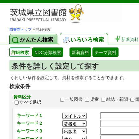
図書館トップ
> 詳細検索
かんたん検索
いろいろ検索
新着資料
詳細検索
NDC分類検索
新着資料
テーマ資料
条件を詳しく設定して探す
くわしい条件を設定して、資料を検索することができます。
検索条件
資料区分
一般図書
児童
雑誌・新聞
すべて選択
キーワード１
キーワード２
キーワード３
キーワード４