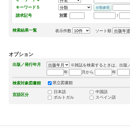
キーワード５
/
請求記号
別置
検索結果一覧
表示件数
ソート順
オプション
出版／発行年月
※雑誌を検索するときは、出版
年
月から
年
県立図書館
検索対象図書館
日本語
中国語
言語区分
ポルトガル
スペイン語