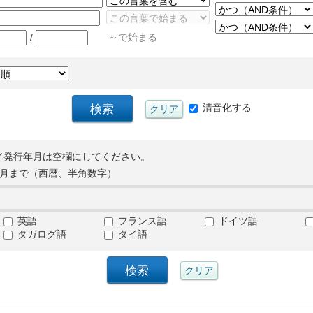
/
～で始まる
清音化する
／発行年月は空欄にしてください。
月まで（西暦、半角数字）
英語
フランス語
ドイツ語
タガログ語
タイ語