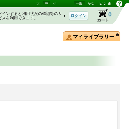
大
中
小
一般
かな
English
0
グインすると利用状況の確認等のサ
ビスを利用できます。
カート
マイライブラリー