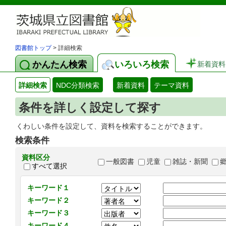
図書館トップ
> 詳細検索
かんたん検索
いろいろ検索
新着資料
詳細検索
NDC分類検索
新着資料
テーマ資料
条件を詳しく設定して探す
くわしい条件を設定して、資料を検索することができます。
検索条件
資料区分
一般図書
児童
雑誌・新聞
すべて選択
キーワード１
キーワード２
キーワード３
キーワード４