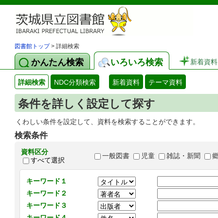
図書館トップ
> 詳細検索
かんたん検索
いろいろ検索
新着資料
詳細検索
NDC分類検索
新着資料
テーマ資料
条件を詳しく設定して探す
くわしい条件を設定して、資料を検索することができます。
検索条件
資料区分
一般図書
児童
雑誌・新聞
すべて選択
キーワード１
キーワード２
キーワード３
キーワード４