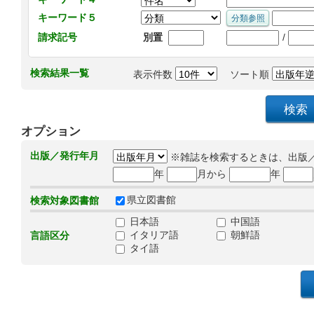
キーワード５
/
請求記号
別置
検索結果一覧
表示件数
ソート順
オプション
出版／発行年月
※雑誌を検索するときは、出版
年
月から
年
県立図書館
検索対象図書館
日本語
中国語
イタリア語
朝鮮語
言語区分
タイ語