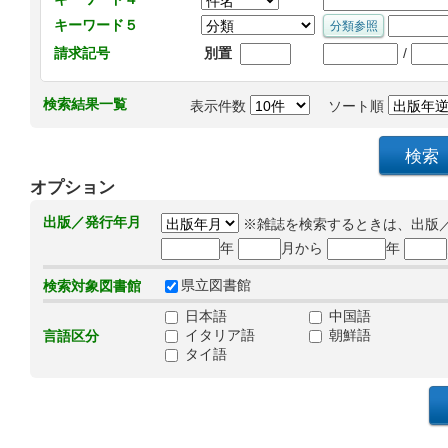
キーワード５
/
請求記号
別置
検索結果一覧
表示件数
ソート順
オプション
出版／発行年月
※雑誌を検索するときは、出版
年
月から
年
県立図書館
検索対象図書館
日本語
中国語
イタリア語
朝鮮語
言語区分
タイ語