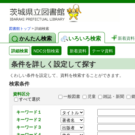
図書館トップ
> 詳細検索
かんたん検索
いろいろ検索
新着資料
詳細検索
NDC分類検索
新着資料
テーマ資料
条件を詳しく設定して探す
くわしい条件を設定して、資料を検索することができます。
検索条件
資料区分
一般図書
児童
雑誌・新聞
すべて選択
キーワード１
キーワード２
キーワード３
キーワード４