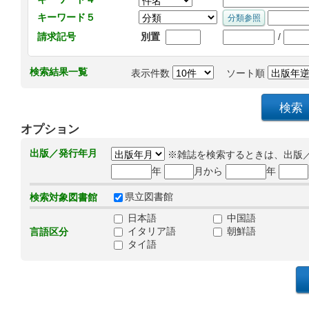
キーワード５
/
請求記号
別置
検索結果一覧
表示件数
ソート順
オプション
出版／発行年月
※雑誌を検索するときは、出版
年
月から
年
県立図書館
検索対象図書館
日本語
中国語
イタリア語
朝鮮語
言語区分
タイ語