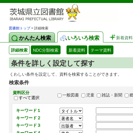
図書館トップ
> 詳細検索
かんたん検索
いろいろ検索
新着資料
詳細検索
NDC分類検索
新着資料
テーマ資料
条件を詳しく設定して探す
くわしい条件を設定して、資料を検索することができます。
検索条件
資料区分
一般図書
児童
雑誌・新聞
すべて選択
キーワード１
キーワード２
キーワード３
キーワード４