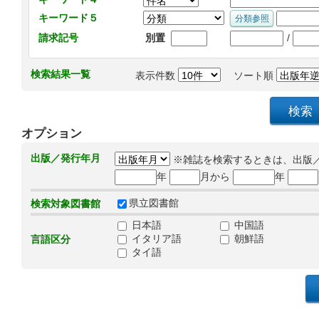
キーワード５
/
請求記号
別置
検索結果一覧
表示件数
ソート順
オプション
出版／発行年月
※雑誌を検索するときは、出版
年
月から
年
県立図書館
検索対象図書館
日本語
中国語
イタリア語
朝鮮語
言語区分
タイ語