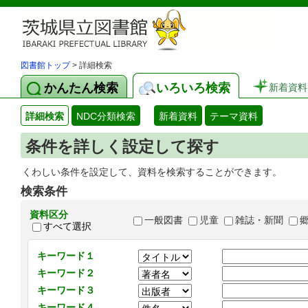
図書館トップ
> 詳細検索
かんたん検索
いろいろ検索
新着資料
詳細検索
NDC分類検索
新着資料
テーマ資料
条件を詳しく設定して探す
くわしい条件を設定して、資料を検索することができます。
検索条件
資料区分
一般図書
児童
雑誌・新聞
すべて選択
キーワード１
キーワード２
キーワード３
キーワード４