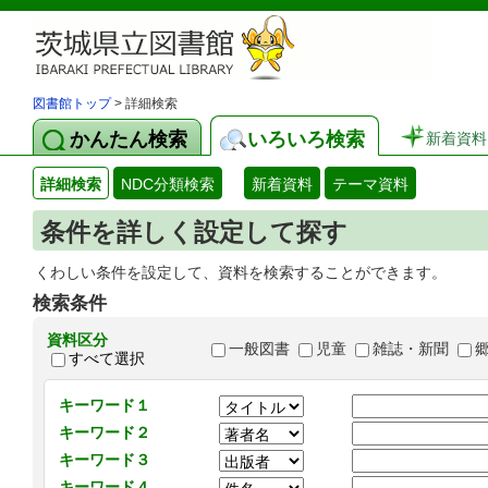
図書館トップ
> 詳細検索
かんたん検索
いろいろ検索
新着資料
詳細検索
NDC分類検索
新着資料
テーマ資料
条件を詳しく設定して探す
くわしい条件を設定して、資料を検索することができます。
検索条件
資料区分
一般図書
児童
雑誌・新聞
すべて選択
キーワード１
キーワード２
キーワード３
キーワード４