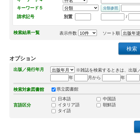
キーワード５
/
請求記号
別置
検索結果一覧
表示件数
ソート順
オプション
出版／発行年月
※雑誌を検索するときは、出版
年
月から
年
県立図書館
検索対象図書館
日本語
中国語
イタリア語
朝鮮語
言語区分
タイ語