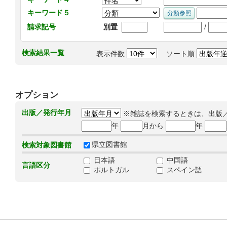
キーワード５
/
請求記号
別置
検索結果一覧
表示件数
ソート順
オプション
出版／発行年月
※雑誌を検索するときは、出版
年
月から
年
県立図書館
検索対象図書館
日本語
中国語
言語区分
ポルトガル
スペイン語