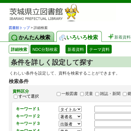
図書館トップ
> 詳細検索
かんたん検索
いろいろ検索
新着資料
詳細検索
NDC分類検索
新着資料
テーマ資料
条件を詳しく設定して探す
くわしい条件を設定して、資料を検索することができます。
検索条件
資料区分
一般図書
児童
雑誌・新聞
すべて選択
キーワード１
キーワード２
キーワード３
キーワード４