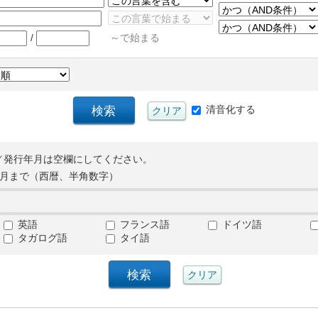
/
～で始まる
清音化する
／発行年月は空欄にしてください。
月まで（西暦、半角数字）
英語
フランス語
ドイツ語
タガログ語
タイ語