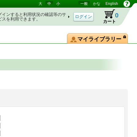
大
中
小
一般
かな
English
0
グインすると利用状況の確認等のサ
ビスを利用できます。
カート
マイライブラリー