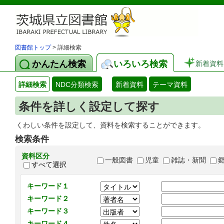
図書館トップ
> 詳細検索
かんたん検索
いろいろ検索
新着資料
詳細検索
NDC分類検索
新着資料
テーマ資料
条件を詳しく設定して探す
くわしい条件を設定して、資料を検索することができます。
検索条件
資料区分
一般図書
児童
雑誌・新聞
すべて選択
キーワード１
キーワード２
キーワード３
キーワード４