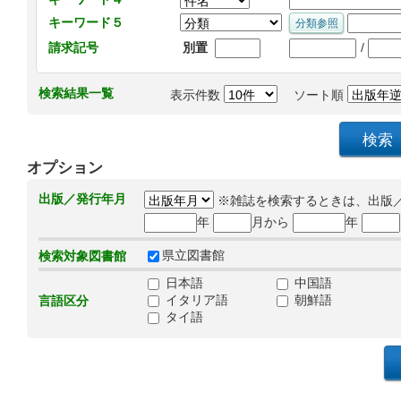
キーワード５
/
請求記号
別置
検索結果一覧
表示件数
ソート順
オプション
出版／発行年月
※雑誌を検索するときは、出版
年
月から
年
県立図書館
検索対象図書館
日本語
中国語
イタリア語
朝鮮語
言語区分
タイ語