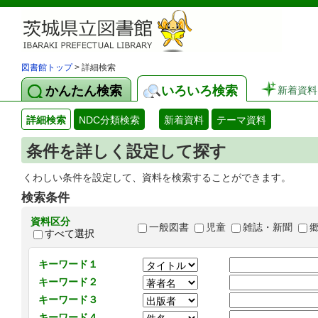
図書館トップ
> 詳細検索
かんたん検索
いろいろ検索
新着資料
詳細検索
NDC分類検索
新着資料
テーマ資料
条件を詳しく設定して探す
くわしい条件を設定して、資料を検索することができます。
検索条件
資料区分
一般図書
児童
雑誌・新聞
すべて選択
キーワード１
キーワード２
キーワード３
キーワード４