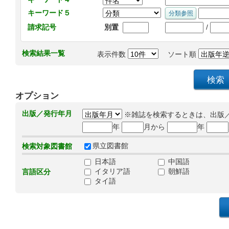
キーワード５
/
請求記号
別置
検索結果一覧
表示件数
ソート順
オプション
出版／発行年月
※雑誌を検索するときは、出版
年
月から
年
県立図書館
検索対象図書館
日本語
中国語
イタリア語
朝鮮語
言語区分
タイ語