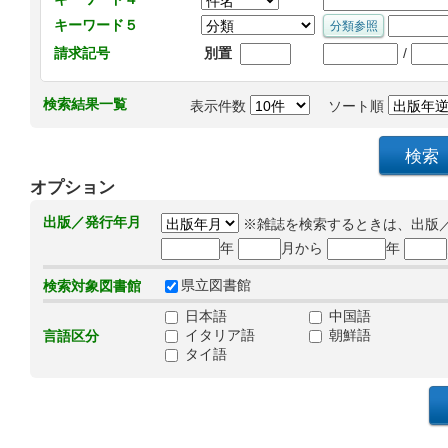
キーワード５
/
請求記号
別置
検索結果一覧
表示件数
ソート順
オプション
出版／発行年月
※雑誌を検索するときは、出版
年
月から
年
県立図書館
検索対象図書館
日本語
中国語
イタリア語
朝鮮語
言語区分
タイ語