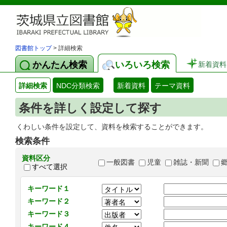
図書館トップ
> 詳細検索
かんたん検索
いろいろ検索
新着資料
詳細検索
NDC分類検索
新着資料
テーマ資料
条件を詳しく設定して探す
くわしい条件を設定して、資料を検索することができます。
検索条件
資料区分
一般図書
児童
雑誌・新聞
すべて選択
キーワード１
キーワード２
キーワード３
キーワード４