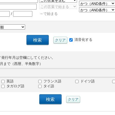
/
～で始まる
清音化する
／発行年月は空欄にしてください。
月まで（西暦、半角数字）
英語
フランス語
ドイツ語
タガログ語
タイ語