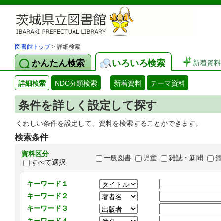
図書館トップ
> 詳細検索
かんたん検索
いろいろ検索
新着資料
詳細検索
NDC分類検索
新着資料
テーマ資料
条件を詳しく設定して探す
くわしい条件を設定して、資料を検索することができます。
検索条件
資料区分
一般図書
児童
雑誌・新聞
すべて選択
キーワード１
キーワード２
キーワード３
キーワード４