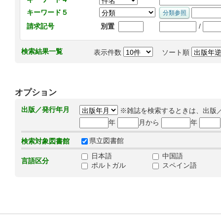
キーワード５
/
請求記号
別置
検索結果一覧
表示件数
ソート順
オプション
出版／発行年月
※雑誌を検索するときは、出版
年
月から
年
県立図書館
検索対象図書館
日本語
中国語
言語区分
ポルトガル
スペイン語