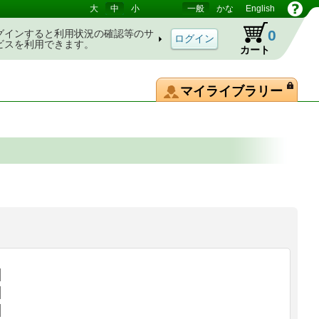
大
中
小
一般
かな
English
0
グインすると利用状況の確認等のサ
ビスを利用できます。
カート
マイライブラリー