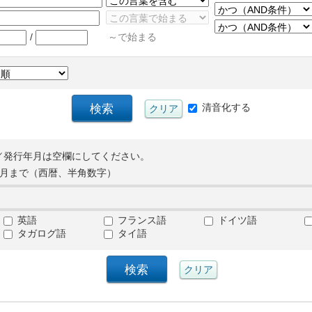
/
～で始まる
清音化する
／発行年月は空欄にしてください。
月まで（西暦、半角数字）
英語
フランス語
ドイツ語
タガログ語
タイ語