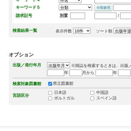
キーワード５
/
請求記号
別置
検索結果一覧
表示件数
ソート順
オプション
出版／発行年月
※雑誌を検索するときは、出版
年
月から
年
県立図書館
検索対象図書館
日本語
中国語
言語区分
ポルトガル
スペイン語