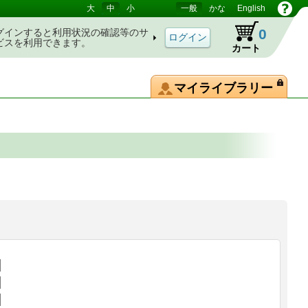
大
中
小
一般
かな
English
0
グインすると利用状況の確認等のサ
ビスを利用できます。
カート
マイライブラリー