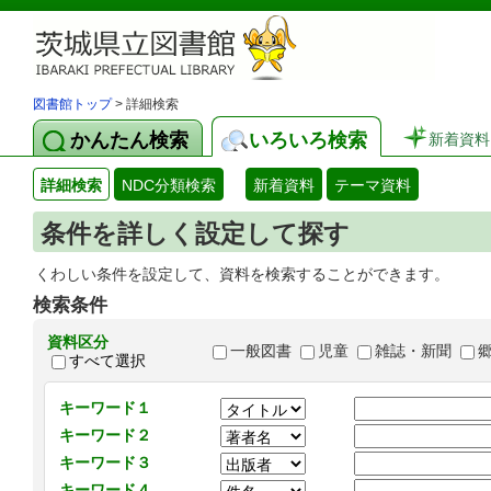
図書館トップ
> 詳細検索
かんたん検索
いろいろ検索
新着資料
詳細検索
NDC分類検索
新着資料
テーマ資料
条件を詳しく設定して探す
くわしい条件を設定して、資料を検索することができます。
検索条件
資料区分
一般図書
児童
雑誌・新聞
すべて選択
キーワード１
キーワード２
キーワード３
キーワード４