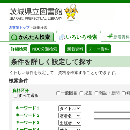
図書館トップ
> 詳細検索
かんたん検索
いろいろ検索
新着資料
詳細検索
NDC分類検索
新着資料
テーマ資料
条件を詳しく設定して探す
くわしい条件を設定して、資料を検索することができます。
検索条件
資料区分
一般図書
児童
雑誌・新聞
すべて選択
キーワード１
キーワード２
キーワード３
キーワード４