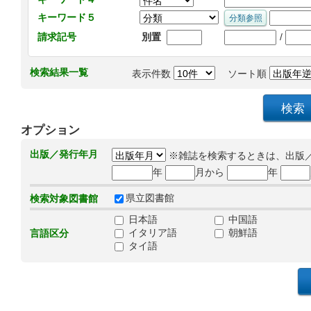
キーワード５
/
請求記号
別置
検索結果一覧
表示件数
ソート順
オプション
出版／発行年月
※雑誌を検索するときは、出版
年
月から
年
県立図書館
検索対象図書館
日本語
中国語
イタリア語
朝鮮語
言語区分
タイ語