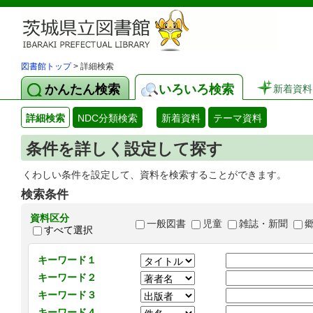
図書館トップ
> 詳細検索
かんたん検索
いろいろ検索
新着資料
詳細検索
NDC分類検索
新着資料
テーマ資料
条件を詳しく設定して探す
くわしい条件を設定して、資料を検索することができます。
検索条件
資料区分
一般図書
児童
雑誌・新聞
すべて選択
キーワード１
キーワード２
キーワード３
キーワード４