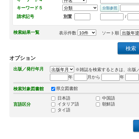
キーワード５
/
請求記号
別置
検索結果一覧
表示件数
ソート順
オプション
出版／発行年月
※雑誌を検索するときは、出版
年
月から
年
県立図書館
検索対象図書館
日本語
中国語
イタリア語
朝鮮語
言語区分
タイ語