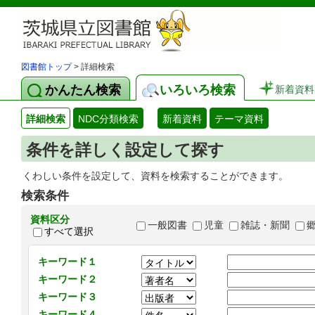
図書館トップ
> 詳細検索
かんたん検索
いろいろ検索
新着資料
詳細検索
NDC分類検索
新着資料
テーマ資料
条件を詳しく設定して探す
くわしい条件を設定して、資料を検索することができます。
検索条件
資料区分
一般図書
児童
雑誌・新聞
すべて選択
キーワード１
キーワード２
キーワード３
キーワード４