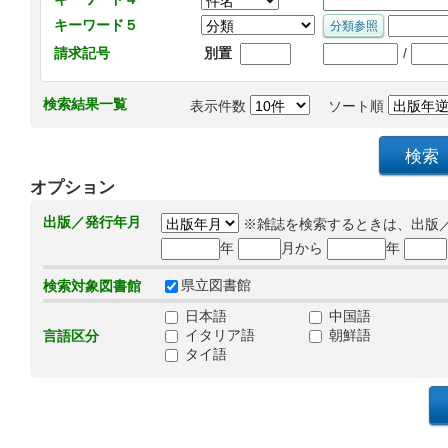
キーワード５
/
請求記号
別置
検索結果一覧
表示件数
ソート順
オプション
出版／発行年月
※雑誌を検索するときは、出版
年
月から
年
県立図書館
検索対象図書館
日本語
中国語
イタリア語
朝鮮語
言語区分
タイ語