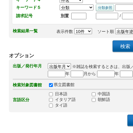
キーワード５
/
請求記号
別置
検索結果一覧
表示件数
ソート順
オプション
出版／発行年月
※雑誌を検索するときは、出版
年
月から
年
県立図書館
検索対象図書館
日本語
中国語
イタリア語
朝鮮語
言語区分
タイ語