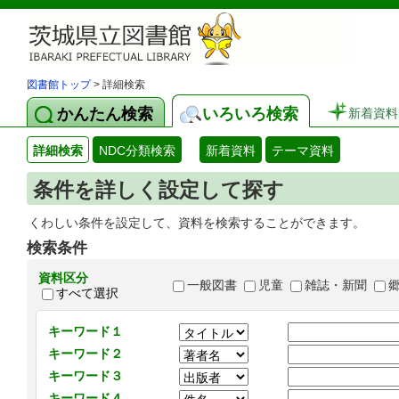
図書館トップ
> 詳細検索
かんたん検索
いろいろ検索
新着資料
詳細検索
NDC分類検索
新着資料
テーマ資料
条件を詳しく設定して探す
くわしい条件を設定して、資料を検索することができます。
検索条件
資料区分
一般図書
児童
雑誌・新聞
すべて選択
キーワード１
キーワード２
キーワード３
キーワード４