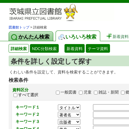
図書館トップ
> 詳細検索
かんたん検索
いろいろ検索
新着資料
詳細検索
NDC分類検索
新着資料
テーマ資料
条件を詳しく設定して探す
くわしい条件を設定して、資料を検索することができます。
検索条件
資料区分
一般図書
児童
雑誌・新聞
すべて選択
キーワード１
キーワード２
キーワード３
キーワード４