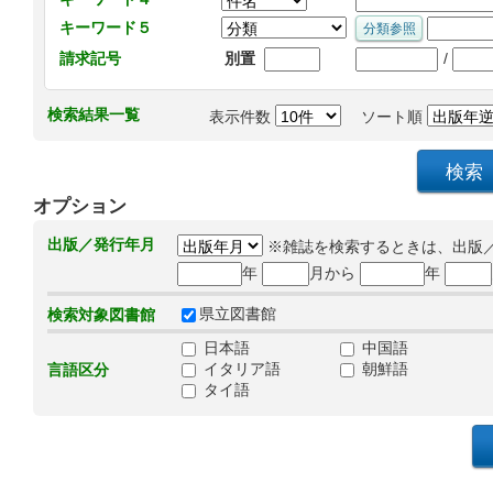
キーワード５
/
請求記号
別置
検索結果一覧
表示件数
ソート順
オプション
出版／発行年月
※雑誌を検索するときは、出版
年
月から
年
県立図書館
検索対象図書館
日本語
中国語
イタリア語
朝鮮語
言語区分
タイ語