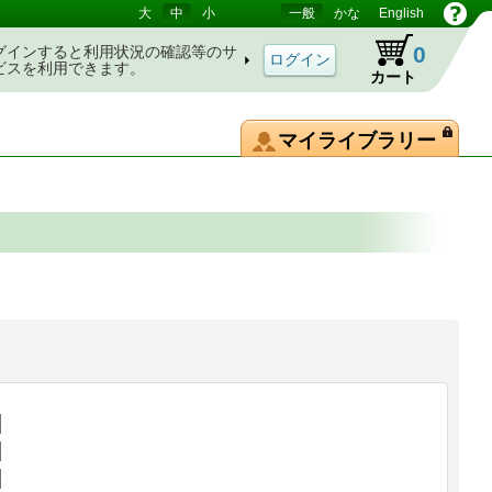
大
中
小
一般
かな
English
0
グインすると利用状況の確認等のサ
ビスを利用できます。
カート
マイライブラリー