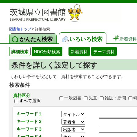
図書館トップ
> 詳細検索
かんたん検索
いろいろ検索
新着資料
詳細検索
NDC分類検索
新着資料
テーマ資料
条件を詳しく設定して探す
くわしい条件を設定して、資料を検索することができます。
検索条件
資料区分
一般図書
児童
雑誌・新聞
すべて選択
キーワード１
キーワード２
キーワード３
キーワード４