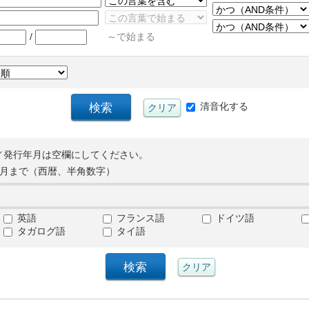
/
～で始まる
清音化する
／発行年月は空欄にしてください。
月まで（西暦、半角数字）
英語
フランス語
ドイツ語
タガログ語
タイ語