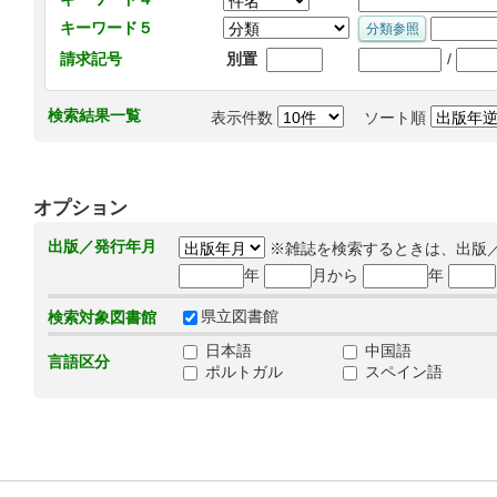
キーワード５
/
請求記号
別置
検索結果一覧
表示件数
ソート順
オプション
出版／発行年月
※雑誌を検索するときは、出版
年
月から
年
県立図書館
検索対象図書館
日本語
中国語
言語区分
ポルトガル
スペイン語