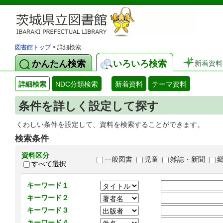
図書館トップ
> 詳細検索
かんたん検索
いろいろ検索
新着資料
詳細検索
NDC分類検索
新着資料
テーマ資料
条件を詳しく設定して探す
くわしい条件を設定して、資料を検索することができます。
検索条件
資料区分
一般図書
児童
雑誌・新聞
すべて選択
キーワード１
キーワード２
キーワード３
キーワード４