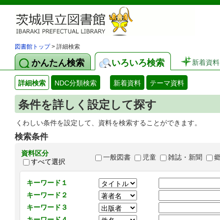
図書館トップ
> 詳細検索
かんたん検索
いろいろ検索
新着資料
詳細検索
NDC分類検索
新着資料
テーマ資料
条件を詳しく設定して探す
くわしい条件を設定して、資料を検索することができます。
検索条件
資料区分
一般図書
児童
雑誌・新聞
すべて選択
キーワード１
キーワード２
キーワード３
キーワード４