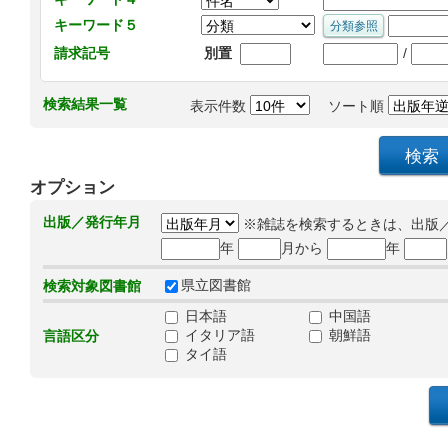
キーワード５
/
請求記号
別置
検索結果一覧
表示件数
ソート順
オプション
出版／発行年月
※雑誌を検索するときは、出版
年
月から
年
県立図書館
検索対象図書館
日本語
中国語
イタリア語
朝鮮語
言語区分
タイ語