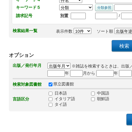
キーワード５
/
請求記号
別置
検索結果一覧
表示件数
ソート順
オプション
出版／発行年月
※雑誌を検索するときは、出版
年
月から
年
県立図書館
検索対象図書館
日本語
中国語
イタリア語
朝鮮語
言語区分
タイ語