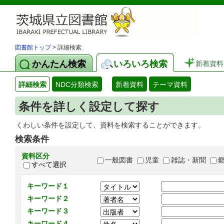
図書館トップ
> 詳細検索
かんたん検索
いろいろ検索
新着資料
詳細検索
NDC分類検索
新着資料
テーマ資料
条件を詳しく設定して探す
くわしい条件を設定して、資料を検索することができます。
検索条件
資料区分
一般図書
児童
雑誌・新聞
すべて選択
キーワード１
キーワード２
キーワード３
キーワード４