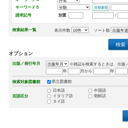
キーワード５
/
請求記号
別置
検索結果一覧
表示件数
ソート順
オプション
出版／発行年月
※雑誌を検索するときは、出版
年
月から
年
県立図書館
検索対象図書館
日本語
中国語
イタリア語
朝鮮語
言語区分
タイ語