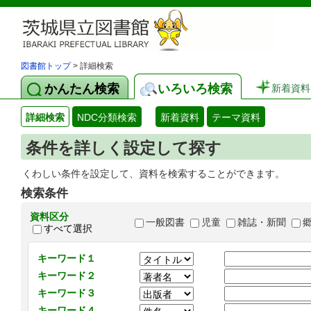
図書館トップ
> 詳細検索
かんたん検索
いろいろ検索
新着資料
詳細検索
NDC分類検索
新着資料
テーマ資料
条件を詳しく設定して探す
くわしい条件を設定して、資料を検索することができます。
検索条件
資料区分
一般図書
児童
雑誌・新聞
すべて選択
キーワード１
キーワード２
キーワード３
キーワード４